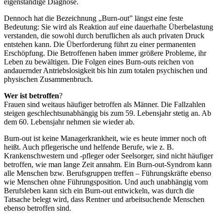
eigenständige Diagnose.
Dennoch hat die Bezeichnung „Burn-out” längst eine feste
Bedeutung: Sie wird als Reaktion auf eine dauerhafte Überbelastung
verstanden, die sowohl durch beruflichen als auch privaten Druck
entstehen kann. Die Überforderung führt zu einer permanenten
Erschöpfung. Die Betroffenen haben immer größere Probleme, ihr
Leben zu bewältigen. Die Folgen eines Burn-outs reichen von
andauernder Antriebslosigkeit bis hin zum totalen psychischen und
physischen Zusammenbruch.
Wer ist betroffen
?
Frauen sind weitaus häufiger betroffen als Männer. Die Fallzahlen
steigen geschlechtsunabhängig bis zum 59. Lebensjahr stetig an. Ab
dem 60. Lebensjahr nehmen sie wieder ab.
Burn-out ist keine Managerkrankheit, wie es heute immer noch oft
heißt. Auch pflegerische und helfende Berufe, wie z. B.
Krankenschwestern und -pfleger oder Seelsorger, sind nicht häufiger
betroffen, wie man lange Zeit annahm. Ein Burn-out-Syndrom kann
alle Menschen bzw. Berufsgruppen treffen – Führungskräfte ebenso
wie Menschen ohne Führungsposition. Und auch unabhängig vom
Berufsleben kann sich ein Burn-out entwickeln, was durch die
Tatsache belegt wird, dass Rentner und arbeitsuchende Menschen
ebenso betroffen sind.