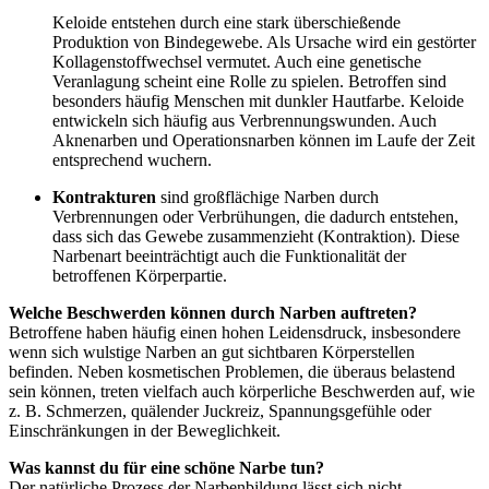
Keloide entstehen durch eine stark überschießende
Produktion von Bindegewebe. Als Ursache wird ein gestörter
Kollagenstoffwechsel vermutet. Auch eine genetische
Veranlagung scheint eine Rolle zu spielen. Betroffen sind
besonders häufig Menschen mit dunkler Hautfarbe. Keloide
entwickeln sich häufig aus Verbrennungswunden. Auch
Aknenarben und Operationsnarben können im Laufe der Zeit
entsprechend wuchern.
Kontrakturen
sind großflächige Narben durch
Verbrennungen oder Verbrühungen, die dadurch entstehen,
dass sich das Gewebe zusammenzieht (Kontraktion). Diese
Narbenart beeinträchtigt auch die Funktionalität der
betroffenen Körperpartie.
Welche Beschwerden können durch Narben auftreten?
Betroffene haben häufig einen hohen Leidensdruck, insbesondere
wenn sich wulstige Narben an gut sichtbaren Körperstellen
befinden. Neben kosmetischen Problemen, die überaus belastend
sein können, treten vielfach auch körperliche Beschwerden auf, wie
z. B. Schmerzen, quälender Juckreiz, Spannungsgefühle oder
Einschränkungen in der Beweglichkeit.
Was kannst du für eine schöne Narbe tun?
Der natürliche Prozess der Narbenbildung lässt sich nicht