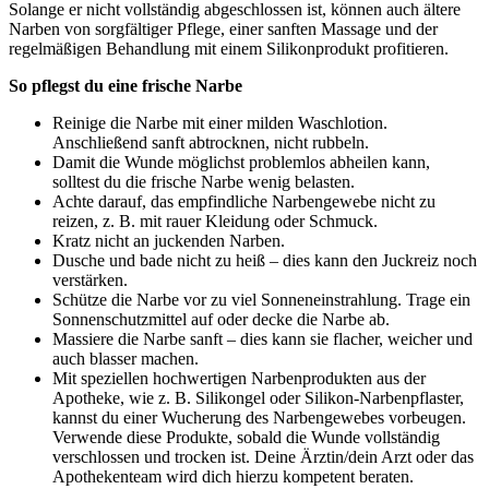
Solange er nicht vollständig abgeschlossen ist, können auch ältere
Narben von sorgfältiger Pflege, einer sanften Massage und der
regelmäßigen Behandlung mit einem Silikonprodukt profitieren.
So pflegst du eine frische Narbe
Reinige die Narbe mit einer milden Waschlotion.
Anschließend sanft abtrocknen, nicht rubbeln.
Damit die Wunde möglichst problemlos abheilen kann,
solltest du die frische Narbe wenig belasten.
Achte darauf, das empfindliche Narbengewebe nicht zu
reizen, z. B. mit rauer Kleidung oder Schmuck.
Kratz nicht an juckenden Narben.
Dusche und bade nicht zu heiß – dies kann den Juckreiz noch
verstärken.
Schütze die Narbe vor zu viel Sonneneinstrahlung. Trage ein
Sonnenschutzmittel auf oder decke die Narbe ab.
Massiere die Narbe sanft – dies kann sie flacher, weicher und
auch blasser machen.
Mit speziellen hochwertigen Narbenprodukten aus der
Apotheke, wie z. B. Silikongel oder Silikon-Narbenpflaster,
kannst du einer Wucherung des Narbengewebes vorbeugen.
Verwende diese Produkte, sobald die Wunde vollständig
verschlossen und trocken ist. Deine Ärztin/dein Arzt oder das
Apothekenteam wird dich hierzu kompetent beraten.