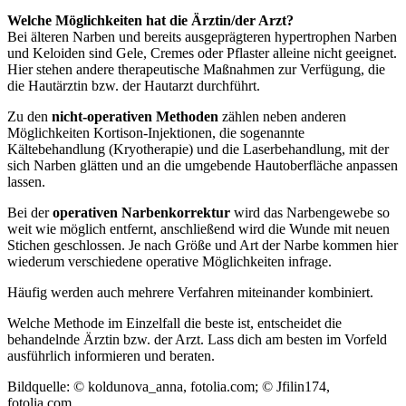
Welche Möglichkeiten hat die Ärztin/der Arzt?
Bei älteren Narben und bereits ausgeprägteren hypertrophen Narben
und Keloiden sind Gele, Cremes oder Pflaster alleine nicht geeignet.
Hier stehen andere therapeutische Maßnahmen zur Verfügung, die
die Hautärztin bzw. der Hautarzt durchführt.
Zu den
nicht-operativen Methoden
zählen neben anderen
Möglichkeiten Kortison-Injektionen, die sogenannte
Kältebehandlung (Kryotherapie) und die Laserbehandlung, mit der
sich Narben glätten und an die umgebende Hautoberfläche anpassen
lassen.
Bei der
operativen Narbenkorrektur
wird das Narbengewebe so
weit wie möglich entfernt, anschließend wird die Wunde mit neuen
Stichen geschlossen. Je nach Größe und Art der Narbe kommen hier
wiederum verschiedene operative Möglichkeiten infrage.
Häufig werden auch mehrere Verfahren miteinander kombiniert.
Welche Methode im Einzelfall die beste ist, entscheidet die
behandelnde Ärztin bzw. der Arzt. Lass dich am besten im Vorfeld
ausführlich informieren und beraten.
Bildquelle: © koldunova_anna, fotolia.com; © Jfilin174,
fotolia.com